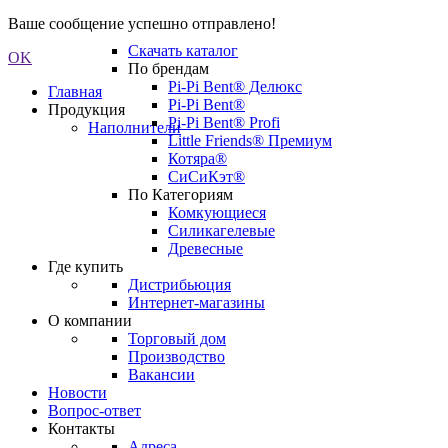
Ваше сообщение успешно отправлено!
Скачать каталог
OK
По брендам
Pi-Pi Bent® Делюкс
Главная
Pi-Pi Bent®
Продукция
Pi-Pi Bent® Profi
Наполнители
Little Friends® Премиум
Котяра®
СиСиКэт®
По Категориям
Комкующиеся
Силикагелевые
Древесные
Где купить
Дистрибьюция
Интернет-магазины
О компании
Торговый дом
Производство
Вакансии
Новости
Вопрос-ответ
Контакты
Адреса