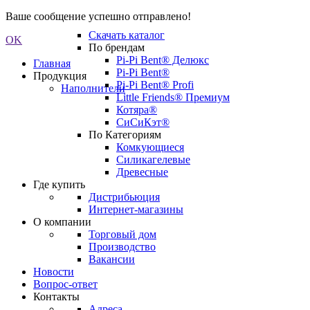
Ваше сообщение успешно отправлено!
Скачать каталог
OK
По брендам
Pi-Pi Bent® Делюкс
Главная
Pi-Pi Bent®
Продукция
Pi-Pi Bent® Profi
Наполнители
Little Friends® Премиум
Котяра®
СиСиКэт®
По Категориям
Комкующиеся
Силикагелевые
Древесные
Где купить
Дистрибьюция
Интернет-магазины
О компании
Торговый дом
Производство
Вакансии
Новости
Вопрос-ответ
Контакты
Адреса