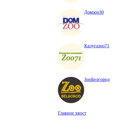
Домзоо30
Калугазоо71
ЗооБелгород
Главное хвост