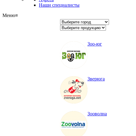
Наши специалисты
Меню
≡
Зоо-юг
Зверюга
Зооволна