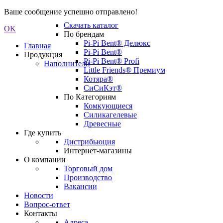
Ваше сообщение успешно отправлено!
Скачать каталог
OK
По брендам
Pi-Pi Bent® Делюкс
Главная
Pi-Pi Bent®
Продукция
Pi-Pi Bent® Profi
Наполнители
Little Friends® Премиум
Котяра®
СиСиКэт®
По Категориям
Комкующиеся
Силикагелевые
Древесные
Где купить
Дистрибьюция
Интернет-магазины
О компании
Торговый дом
Производство
Вакансии
Новости
Вопрос-ответ
Контакты
Адреса